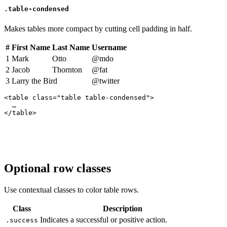
.table-condensed
Makes tables more compact by cutting cell padding in half.
#
First Name
Last Name
Username
1
Mark
Otto
@mdo
2
Jacob
Thornton
@fat
3
Larry the Bird
@twitter
<table class="table table-condensed">

  …

</table>
Optional row classes
Use contextual classes to color table rows.
Class
Description
Indicates a successful or positive action.
.success