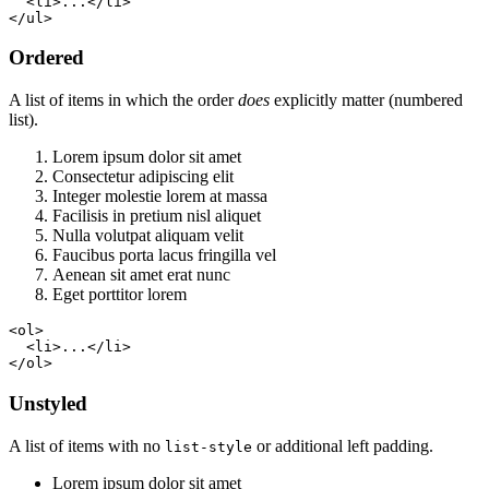
  <li>...</li>

</ul>
Ordered
A list of items in which the order
does
explicitly matter (numbered
list).
Lorem ipsum dolor sit amet
Consectetur adipiscing elit
Integer molestie lorem at massa
Facilisis in pretium nisl aliquet
Nulla volutpat aliquam velit
Faucibus porta lacus fringilla vel
Aenean sit amet erat nunc
Eget porttitor lorem
<ol>

  <li>...</li>

</ol>
Unstyled
A list of items with no
or additional left padding.
list-style
Lorem ipsum dolor sit amet