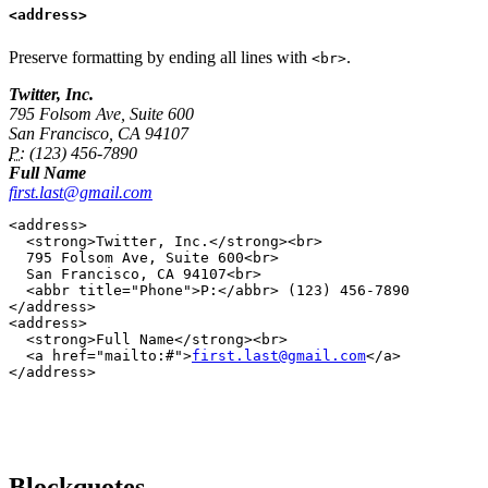
<address>
Preserve formatting by ending all lines with
.
<br>
Twitter, Inc.
795 Folsom Ave, Suite 600
San Francisco, CA 94107
P:
(123) 456-7890
Full Name
first.last@gmail.com
<address>

  <strong>Twitter, Inc.</strong><br>

  795 Folsom Ave, Suite 600<br>

  San Francisco, CA 94107<br>

  <abbr title="Phone">P:</abbr> (123) 456-7890

</address>

<address>

  <strong>Full Name</strong><br>

  <a href="mailto:#">
first.last@gmail.com
</a>

Blockquotes