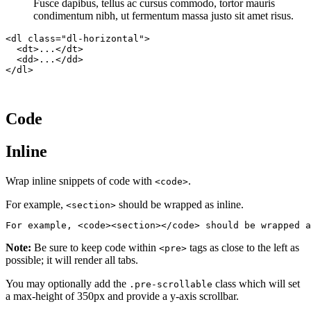
Fusce dapibus, tellus ac cursus commodo, tortor mauris
condimentum nibh, ut fermentum massa justo sit amet risus.
<dl class="dl-horizontal">

  <dt>...</dt>

  <dd>...</dd>

</dl>
Code
Inline
Wrap inline snippets of code with
.
<code>
For example,
should be wrapped as inline.
<section>
For example, <code><section></code> should be wrapped a
Note:
Be sure to keep code within
tags as close to the left as
<pre>
possible; it will render all tabs.
You may optionally add the
class which will set
.pre-scrollable
a max-height of 350px and provide a y-axis scrollbar.