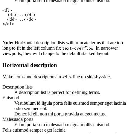
Etiam porta sem malesuada magna mollis euismod.
<dl>

  <dt>...</dt>

  <dd>...</dd>

</dl>
Note:
Horizontal description lists will truncate terms that are too
long to fit in the left column fix
. In narrower
text-overflow
viewports, they will change to the default stacked layout.
Horizontal description
Make terms and descriptions in
line up side-by-side.
<dl>
Description lists
A description list is perfect for defining terms.
Euismod
Vestibulum id ligula porta felis euismod semper eget lacinia
odio sem nec elit.
Donec id elit non mi porta gravida at eget metus.
Malesuada porta
Etiam porta sem malesuada magna mollis euismod.
Felis euismod semper eget lacinia