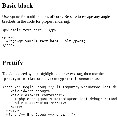
Basic block
Use
for multiple lines of code. Be sure to escape any angle
<pre>
brackets in the code for proper rendering.
<p>Sample text here...</p>
<pre>

  &lt;p&gt;Sample text here...&lt;/p&gt;

</pre>
Prettify
To add colored syntax highlight to the
tag, then use the
<pre>
class or the
class.
.prettyprint
.prettyprint linenums
<?php /** Begin Debug **/ if ($gantry->countModules('de
    <div id="rt-debug">

    <div class="rt-container">

      <?php echo $gantry->displayModules('debug','stand
      <div class="clear"></div>

    </div>

  </div>

  <?php /** End Debug **/ endif; ?>