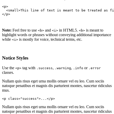
<p>

  <small>This line of text is meant to be treated as fi
</p>
Note:
Feel free to use
and
in HTML5.
is meant to
<b>
<i>
<b>
highlight words or phrases without conveying additional importance
while
is mostly for voice, technical terms, etc.
<i>
Notice Styles
Use the
tag with
,
,
or
<p>
.success
.warning
.info
.error
classes.
Nullam quis risus eget urna mollis ornare vel eu leo. Cum sociis
natoque penatibus et magnis dis parturient montes, nascetur ridiculus
mus.
<p class="success">...</p>
Nullam quis risus eget urna mollis ornare vel eu leo. Cum sociis
natoque penatibus et magnis dis parturient montes, nascetur ridiculus