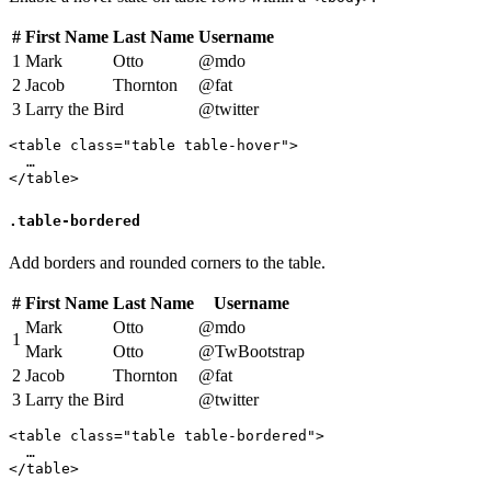
#
First Name
Last Name
Username
1
Mark
Otto
@mdo
2
Jacob
Thornton
@fat
3
Larry the Bird
@twitter
<table class="table table-hover">

  …

</table>
.table-bordered
Add borders and rounded corners to the table.
#
First Name
Last Name
Username
Mark
Otto
@mdo
1
Mark
Otto
@TwBootstrap
2
Jacob
Thornton
@fat
3
Larry the Bird
@twitter
<table class="table table-bordered">

  …

</table>