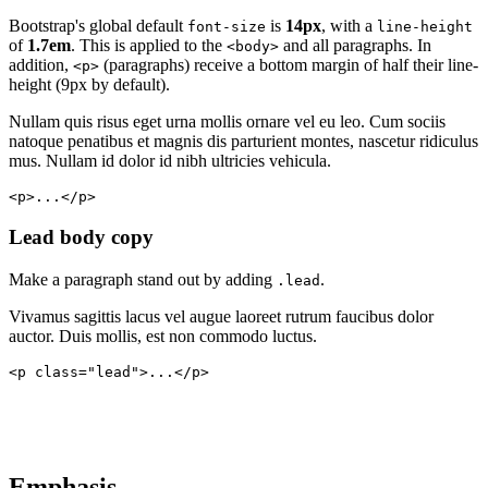
Bootstrap's global default
is
14px
, with a
font-size
line-height
of
1.7em
. This is applied to the
and all paragraphs. In
<body>
addition,
(paragraphs) receive a bottom margin of half their line-
<p>
height (9px by default).
Nullam quis risus eget urna mollis ornare vel eu leo. Cum sociis
natoque penatibus et magnis dis parturient montes, nascetur ridiculus
mus. Nullam id dolor id nibh ultricies vehicula.
<p>...</p>
Lead body copy
Make a paragraph stand out by adding
.
.lead
Vivamus sagittis lacus vel augue laoreet rutrum faucibus dolor
auctor. Duis mollis, est non commodo luctus.
<p class="lead">...</p>
Emphasis