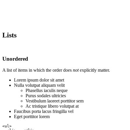
Lists
Unordered
A list of items in which the order does
not
explicitly matter.
Lorem ipsum dolor sit amet
Nulla volutpat aliquam velit
Phasellus iaculis neque
Purus sodales ultricies
Vestibulum laoreet porttitor sem
Ac tristique libero volutpat at
Faucibus porta lacus fringilla vel
Eget porttitor lorem
<ul>
