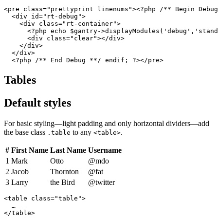
<pre class="prettyprint linenums"><?php /** Begin Debug
  <div id="rt-debug">

    <div class="rt-container">

      <?php echo $gantry->displayModules('debug','stand
      <div class="clear"></div>

    </div>

  </div>

  <?php /** End Debug **/ endif; ?></pre>
Tables
Default styles
For basic styling—light padding and only horizontal dividers—add
the base class
to any
.
.table
<table>
#
First Name
Last Name
Username
1
Mark
Otto
@mdo
2
Jacob
Thornton
@fat
3
Larry
the Bird
@twitter
<table class="table">

  …

</table>