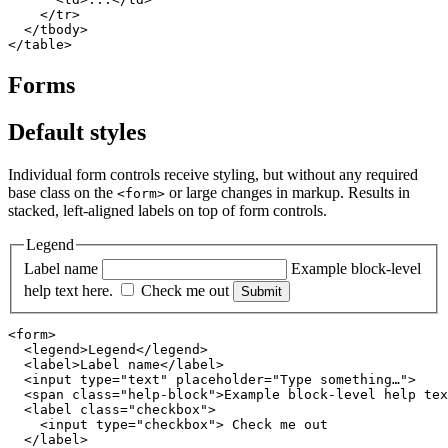
    </tr>

  </tbody>

</table>
Forms
Default styles
Individual form controls receive styling, but without any required
base class on the
or large changes in markup. Results in
<form>
stacked, left-aligned labels on top of form controls.
Legend
Label name
Example block-level
help text here.
Check me out
Submit
<form>

  <legend>Legend</legend>

  <label>Label name</label>

  <input type="text" placeholder="Type something…">

  <span class="help-block">Example block-level help tex
  <label class="checkbox">

    <input type="checkbox"> Check me out

  </label>
