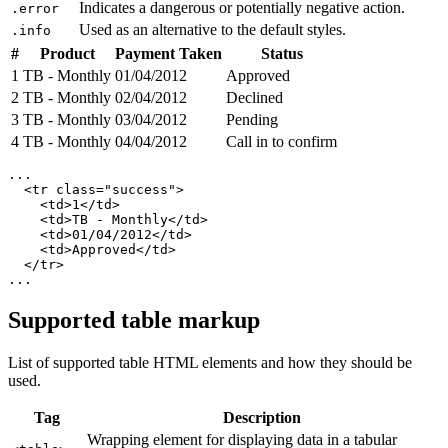
Indicates a dangerous or potentially negative action.
.error
Used as an alternative to the default styles.
.info
#
Product
Payment Taken
Status
1
TB - Monthly
01/04/2012
Approved
2
TB - Monthly
02/04/2012
Declined
3
TB - Monthly
03/04/2012
Pending
4
TB - Monthly
04/04/2012
Call in to confirm
...

  <tr class="success">

    <td>1</td>

    <td>TB - Monthly</td>

    <td>01/04/2012</td>

    <td>Approved</td>

  </tr>

...
Supported table markup
List of supported table HTML elements and how they should be
used.
Tag
Description
Wrapping element for displaying data in a tabular