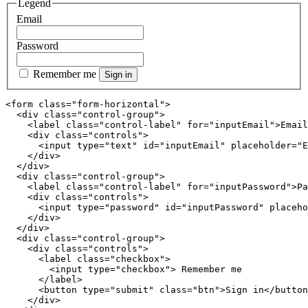
Legend
Email
Password
Remember me
Sign in
<form class="form-horizontal">

  <div class="control-group">

    <label class="control-label" for="inputEmail">Email
    <div class="controls">

      <input type="text" id="inputEmail" placeholder="E
    </div>

  </div>

  <div class="control-group">

    <label class="control-label" for="inputPassword">Pa
    <div class="controls">

      <input type="password" id="inputPassword" placeho
    </div>

  </div>

  <div class="control-group">

    <div class="controls">

      <label class="checkbox">

        <input type="checkbox"> Remember me

      </label>

      <button type="submit" class="btn">Sign in</button
    </div>
