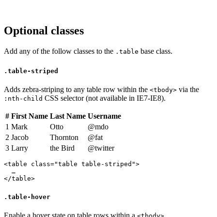
Optional classes
Add any of the follow classes to the
base class.
.table
.table-striped
Adds zebra-striping to any table row within the
via the
<tbody>
CSS selector (not available in IE7-IE8).
:nth-child
#
First Name
Last Name
Username
1
Mark
Otto
@mdo
2
Jacob
Thornton
@fat
3
Larry
the Bird
@twitter
<table class="table table-striped">

  …

</table>
.table-hover
Enable a hover state on table rows within a
.
<tbody>