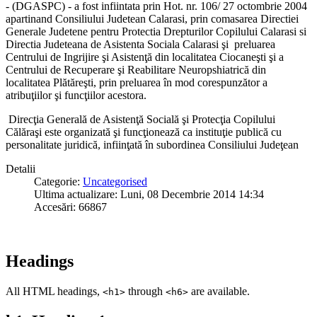
- (DGASPC) - a fost infiintata prin Hot. nr. 106/ 27 octombrie 2004
apartinand Consiliului Judetean Calarasi, prin comasarea Directiei
Generale Judetene pentru Protectia Drepturilor Copilului Calarasi si
Directia Judeteana de Asistenta Sociala Calarasi şi preluarea
Centrului de Ingrijire şi Asistenţă din localitatea Ciocaneşti şi a
Centrului de Recuperare şi Reabilitare Neuropshiatrică din
localitatea Plătăreşti, prin preluarea în mod corespunzător a
atribuţiilor şi funcţiilor acestora.
Direcţia Generală de Asistenţă Socială şi Protecţia Copilului
Călăraşi este organizată şi funcţionează ca instituţie publică cu
personalitate juridică, infiinţată în subordinea Consiliului Judeţean
Detalii
Categorie:
Uncategorised
Ultima actualizare: Luni, 08 Decembrie 2014 14:34
Accesări: 66867
Headings
All HTML headings,
through
are available.
<h1>
<h6>