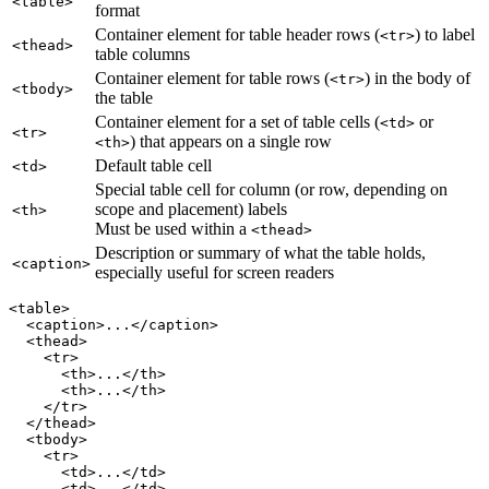
<table>
format
Container element for table header rows (
) to label
<tr>
<thead>
table columns
Container element for table rows (
) in the body of
<tr>
<tbody>
the table
Container element for a set of table cells (
or
<td>
<tr>
) that appears on a single row
<th>
Default table cell
<td>
Special table cell for column (or row, depending on
scope and placement) labels
<th>
Must be used within a
<thead>
Description or summary of what the table holds,
<caption>
especially useful for screen readers
<table>

  <caption>...</caption>

  <thead>

    <tr>

      <th>...</th>

      <th>...</th>

    </tr>

  </thead>

  <tbody>

    <tr>

      <td>...</td>

      <td>...</td>
