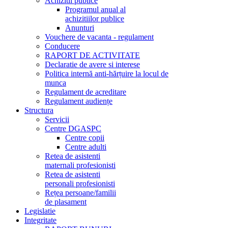
Achizitii publice
Programul anual al
achizitiilor publice
Anunturi
Vouchere de vacanta - regulament
Conducere
RAPORT DE ACTIVITATE
Declaratie de avere si interese
Politica internă anti-hărțuire la locul de
munca
Regulament de acreditare
Regulament audiențe
Structura
Servicii
Centre DGASPC
Centre copii
Centre adulti
Retea de asistenti
maternali profesionisti
Retea de asistenti
personali profesionisti
Rețea persoane/familii
de plasament
Legislatie
Integritate