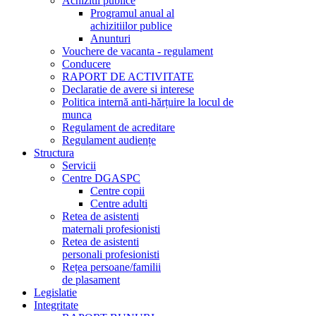
Achizitii publice
Programul anual al
achizitiilor publice
Anunturi
Vouchere de vacanta - regulament
Conducere
RAPORT DE ACTIVITATE
Declaratie de avere si interese
Politica internă anti-hărțuire la locul de
munca
Regulament de acreditare
Regulament audiențe
Structura
Servicii
Centre DGASPC
Centre copii
Centre adulti
Retea de asistenti
maternali profesionisti
Retea de asistenti
personali profesionisti
Rețea persoane/familii
de plasament
Legislatie
Integritate