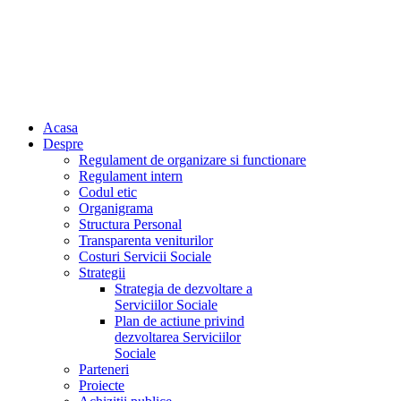
Acasa
Despre
Regulament de organizare si functionare
Regulament intern
Codul etic
Organigrama
Structura Personal
Transparenta veniturilor
Costuri Servicii Sociale
Strategii
Strategia de dezvoltare a
Serviciilor Sociale
Plan de actiune privind
dezvoltarea Serviciilor
Sociale
Parteneri
Proiecte