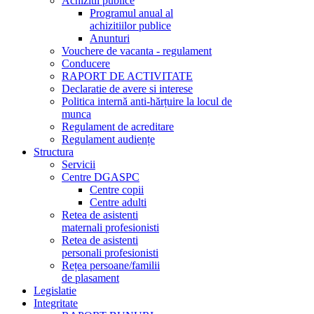
Achizitii publice
Programul anual al
achizitiilor publice
Anunturi
Vouchere de vacanta - regulament
Conducere
RAPORT DE ACTIVITATE
Declaratie de avere si interese
Politica internă anti-hărțuire la locul de
munca
Regulament de acreditare
Regulament audiențe
Structura
Servicii
Centre DGASPC
Centre copii
Centre adulti
Retea de asistenti
maternali profesionisti
Retea de asistenti
personali profesionisti
Rețea persoane/familii
de plasament
Legislatie
Integritate