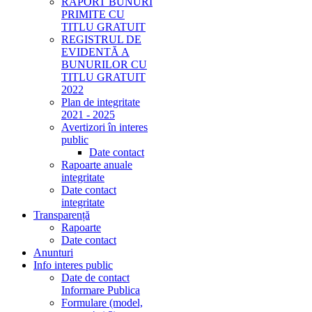
RAPORT BUNURI
PRIMITE CU
TITLU GRATUIT
REGISTRUL DE
EVIDENTĂ A
BUNURILOR CU
TITLU GRATUIT
2022
Plan de integritate
2021 - 2025
Avertizori în interes
public
Date contact
Rapoarte anuale
integritate
Date contact
integritate
Transparență
Rapoarte
Date contact
Anunturi
Info interes public
Date de contact
Informare Publica
Formulare (model,