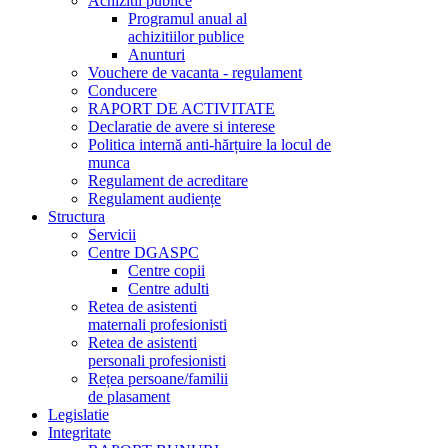
Achizitii publice
Programul anual al
achizitiilor publice
Anunturi
Vouchere de vacanta - regulament
Conducere
RAPORT DE ACTIVITATE
Declaratie de avere si interese
Politica internă anti-hărțuire la locul de
munca
Regulament de acreditare
Regulament audiențe
Structura
Servicii
Centre DGASPC
Centre copii
Centre adulti
Retea de asistenti
maternali profesionisti
Retea de asistenti
personali profesionisti
Rețea persoane/familii
de plasament
Legislatie
Integritate