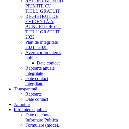
RAPORT BUNURI
PRIMITE CU
TITLU GRATUIT
REGISTRUL DE
EVIDENTĂ A
BUNURILOR CU
TITLU GRATUIT
2022
Plan de integritate
2021 - 2025
Avertizori în interes
public
Date contact
Rapoarte anuale
integritate
Date contact
integritate
Transparență
Rapoarte
Date contact
Anunturi
Info interes public
Date de contact
Informare Publica
Formulare (model,