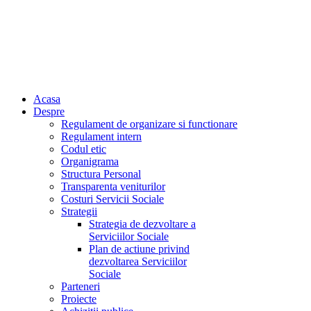
Acasa
Despre
Regulament de organizare si functionare
Regulament intern
Codul etic
Organigrama
Structura Personal
Transparenta veniturilor
Costuri Servicii Sociale
Strategii
Strategia de dezvoltare a
Serviciilor Sociale
Plan de actiune privind
dezvoltarea Serviciilor
Sociale
Parteneri
Proiecte