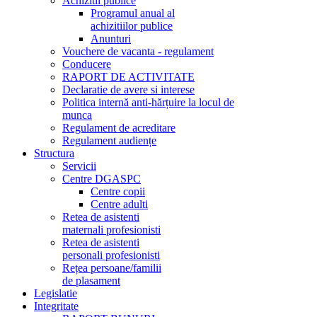
Achizitii publice
Programul anual al
achizitiilor publice
Anunturi
Vouchere de vacanta - regulament
Conducere
RAPORT DE ACTIVITATE
Declaratie de avere si interese
Politica internă anti-hărțuire la locul de
munca
Regulament de acreditare
Regulament audiențe
Structura
Servicii
Centre DGASPC
Centre copii
Centre adulti
Retea de asistenti
maternali profesionisti
Retea de asistenti
personali profesionisti
Rețea persoane/familii
de plasament
Legislatie
Integritate